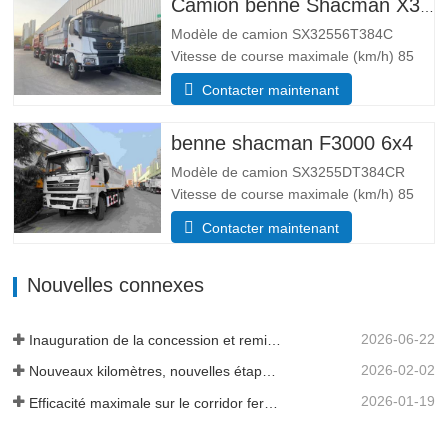
Camion benne Shacman X3000 10 roues
Modèle de camion SX32556T384C
Vitesse de course maximale (km/h) 85
Système d’entraînement 6×4 Dimensions
Contacter maintenant
(L*l*H)(mm) Total 8385*2490*3450 Corps
de vidage 5600*2300*1500 Épaisseur
benne shacman F3000 6x4
(mm) Bas 8, côté 6 Système de levage
hydraulique levage moyen ou…
Modèle de camion SX3255DT384CR
Vitesse de course maximale (km/h) 85
Système d’entraînement 6×4 Dimensions
Contacter maintenant
(L*l*H)(mm) Total 8385*2490*3450 Corps
de vidage 5600*2300*1500 Volume de la
Nouvelles connexes
caisse de chargement 19 mètres cubes,
20 mètres cubes sont disponibles…
2026-06-22
Inauguration de la concession et remise de flotte en Tanzanie
2026-02-02
Nouveaux kilomètres, nouvelles étapes importantes - L'élan se poursuit
2026-01-19
Efficacité maximale sur le corridor ferroviaire transguinéen