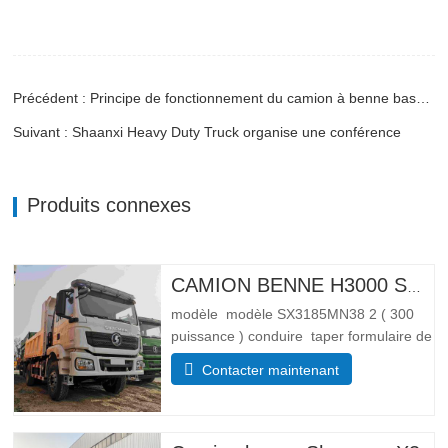
Précédent : Principe de fonctionnement du camion à benne basculante
Suivant : Shaanxi Heavy Duty Truck organise une conférence
Produits connexes
CAMION BENNE H3000 SHACMAN 4X4 À VENDRE
modèle modèle SX3185MN38 2 ( 300
puissance ) conduire taper formulaire de
conduite 4*4 Lester paramètre de poids
Contacter maintenant
Complet trottoir masse (kg) poids à
vide 55 00 Masse totale de chargement
brute (kg) 25 000 Dimensions
Paramètres de taille Global …