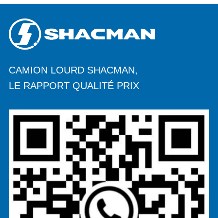
CAMION LOURD SHACMAN,
LE RAPPORT QUALITÉ PRIX