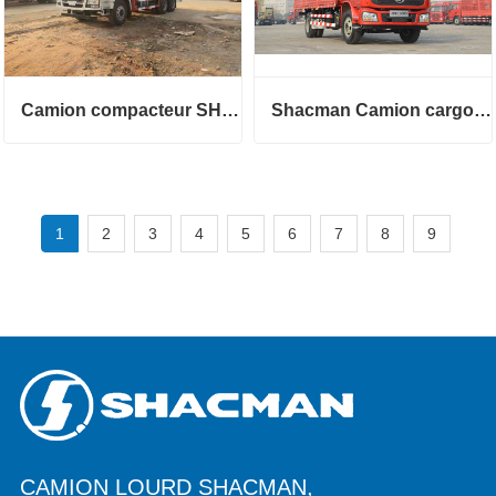
Camion compacteur SHACMAN 12 CBM
Shacman Camion cargo de 20 tonnes
1
2
3
4
5
6
7
8
9
CAMION LOURD SHACMAN,