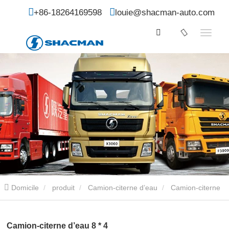
+86-18264169598
louie@shacman-auto.com
Domicile
produit
Camion-citerne d’eau
Camion-citerne
d’eau 8 * 4
Camion-citerne d’eau 8 * 4