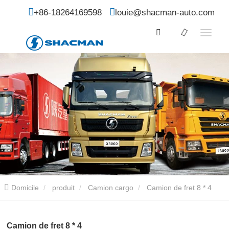
+86-18264169598
louie@shacman-auto.com
Domicile
produit
Camion cargo
Camion de fret 8 * 4
Camion de fret 8 * 4