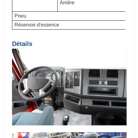
Arrière
5,
Pneu
1
Réservoir d'essence
4
Détails