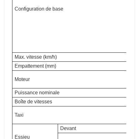
or
Configuration de base
ba
st
su
su
lo
Max. vitesse (km/h)
85
Empattement (mm)
1
W
Moteur
Ⅴ
Puissance nominale
34
Boîte de vitesses
1
F3
Taxi
cl
Devant
H
Essieu
1