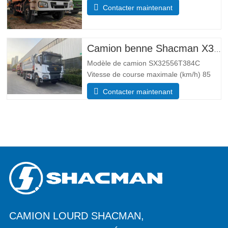
conduite 4*4 Lester paramètre de poids
Contacter maintenant
Complet trottoir masse (kg) poids à
vide 55 00 Masse totale de chargement
brute (kg) 25 000 Dimensions
Paramètres de taille Global
Camion benne Shacman X3000 10 roues
Modèle de camion SX32556T384C
Vitesse de course maximale (km/h) 85
Système d’entraînement 6×4 Dimensions
Contacter maintenant
(L*l*H)(mm) Total 8385*2490*3450 Corps
de vidage 5600*2300*1500 Épaisseur
(mm) Bas 8, côté 6 Système de levage
hydraulique levage moyen ou
CAMION LOURD SHACMAN,