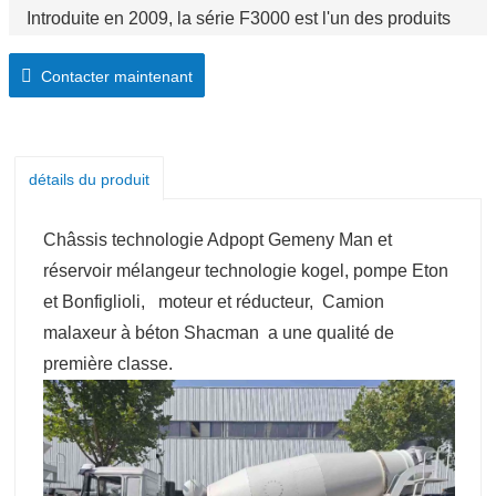
Introduite en 2009, la série F3000 est l'un des produits
les plus vendus. Fiable, robuste et puissante, la série
Contacter maintenant
F3000 peut accomplir toutes les tâches que son
propriétaire lui demande.
détails du produit
Châssis technologie Adpopt Gemeny Man et
réservoir mélangeur technologie kogel, pompe Eton
et Bonfiglioli,
moteur et réducteur,
Camion
malaxeur à béton Shacman
a une qualité de
première classe.