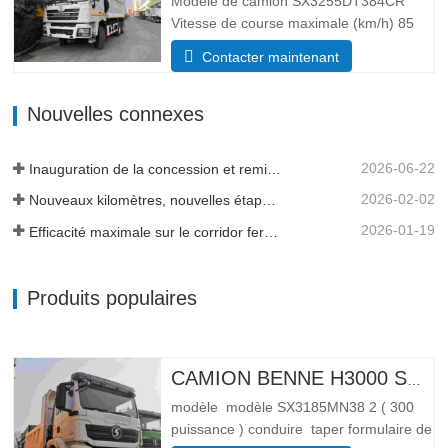
Modèle de camion SX3255DT384CR
Vitesse de course maximale (km/h) 85
Système d’entraînement 6×4 Dimensions
Contacter maintenant
(L*l*H)(mm) Total 8385*2490*3450 Corps
de vidage 5600*2300*1500 Volume de la
Nouvelles connexes
caisse de chargement 19 mètres cubes,
20 mètres cubes sont disponibles…
2026-06-22
Inauguration de la concession et remise de flotte en Tanzanie
2026-02-02
Nouveaux kilomètres, nouvelles étapes importantes - L'élan se poursuit
2026-01-19
Efficacité maximale sur le corridor ferroviaire transguinéen
Produits populaires
CAMION BENNE H3000 SHACMAN 4X4 À VENDRE
modèle modèle SX3185MN38 2 ( 300
puissance ) conduire taper formulaire de