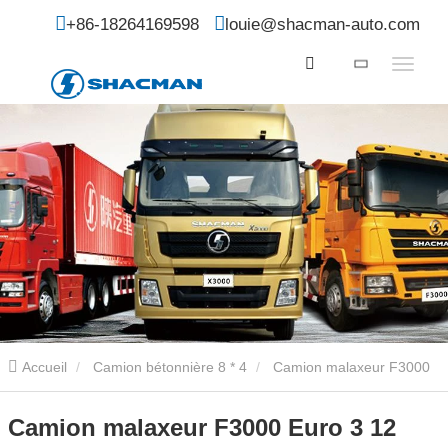
+86-18264169598
louie@shacman-auto.com
Accueil
Camion bétonnière 8 * 4
Camion malaxeur F3000
Euro 3 12 cbm
Camion malaxeur F3000 Euro 3 12