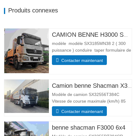
Produits connexes
CAMION BENNE H3000 SHACMAN 4X4 À VENDRE
modèle modèle SX3185MN38 2 ( 300
puissance ) conduire taper formulaire de
conduite 4*4 Lester paramètre de poids
Contacter maintenant
Complet trottoir masse (kg) poids à
vide 55 00 Masse totale de chargement
brute (kg) 25 000 Dimensions
Paramètres de taille Global …
Camion benne Shacman X3000 10 roues
Modèle de camion SX32556T384C
Vitesse de course maximale (km/h) 85
Système d’entraînement 6×4 Dimensions
Contacter maintenant
(L*l*H)(mm) Total 8385*2490*3450 Corps
de vidage 5600*2300*1500 Épaisseur
benne shacman F3000 6x4
(mm) Bas 8, côté 6 Système de levage
hydraulique levage moyen ou…