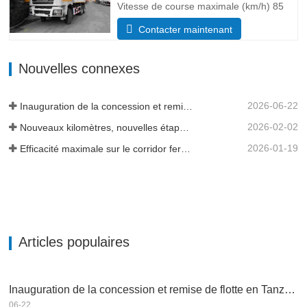
Vitesse de course maximale (km/h) 85
Système d’entraînement 6×4 Dimensions
Contacter maintenant
(L*l*H)(mm) Total 8385*2490*3450 Corps
de vidage 5600*2300*1500 Volume de la
Nouvelles connexes
caisse de chargement 19 mètres cubes,
20 mètres cubes sont disponibles…
2026-06-22
Inauguration de la concession et remise de flotte en Tanzanie
2026-02-02
Nouveaux kilomètres, nouvelles étapes importantes - L'élan se poursuit
2026-01-19
Efficacité maximale sur le corridor ferroviaire transguinéen
Articles populaires
Inauguration de la concession et remise de flotte en Tanzanie
06-22