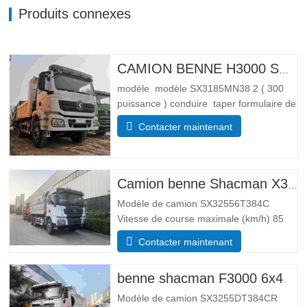
Produits connexes
CAMION BENNE H3000 SHACMAN 4X4 À VENDRE
modèle modèle SX3185MN38 2 ( 300
puissance ) conduire taper formulaire de
conduite 4*4 Lester paramètre de poids
Contacter maintenant
Complet trottoir masse (kg) poids à
vide 55 00 Masse totale de chargement
brute (kg) 25 000 Dimensions
Paramètres de taille Global …
Camion benne Shacman X3000 10 roues
Modèle de camion SX32556T384C
Vitesse de course maximale (km/h) 85
Système d’entraînement 6×4 Dimensions
Contacter maintenant
(L*l*H)(mm) Total 8385*2490*3450 Corps
de vidage 5600*2300*1500 Épaisseur
benne shacman F3000 6x4
(mm) Bas 8, côté 6 Système de levage
hydraulique levage moyen ou…
Modèle de camion SX3255DT384CR