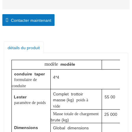
Contacter maintenant
détails du produit
modèle
modèle
SX
conduire
taper
4*4
formulaire de
conduite
Complet
trottoir
Lester
55
00
masse (kg)
poids à
paramètre de poids
vide
Masse totale de chargement
25
000
brute (kg)
Dimensions
Global
dimensions