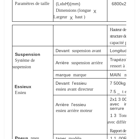
Paramètres de taille
(LxlxH)(mm)
6800x2490x3
Dimensions (longue
X
Largeur
haut
)
X
Hauteur de section
structure de poutre
capacité portant
Devant
Longitudinal
f
suspension avant
Suspension
Trapézoïdal
fe
Système de
Arrière
suspension arrière
ressort à lames 
suspension
marque
MAIN
marque
main
Devant
l'essieu
7
500kg
HOM
Essieux
essieu avant directeur
7.5
_
t essieu a
Essieu
2x1
3
000kg,
avec
inter-r
Arrière
l'essieu
serrure
essieu arrière moteur
1
3
HO
Tonne
avec différentiel i
Rapport de pont :
Pneus
pneu
taper
1
1
.00R
20
modèle