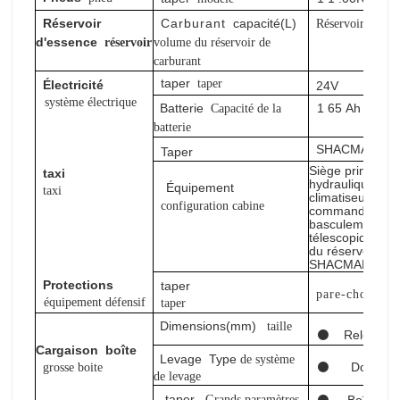
Réservoir
Carburant
capacité(L)
Réservoir de ca
d'essence
réservoir
volume
du réservoir de
carburant
taper
taper
Électricité
24V
système électrique
Batterie
1
65
Ah
Capacité de la
Batter
batterie
SHACMAN
H
Taper
Siège principal
taxi
hydraulique à qu
Équipement
taxi
climatiseur aut
configuration cabine
commande électr
basculement ma
télescopique, fil
du réservoir d'
SHACMAN , logo
Protections
taper
pare-chocs en
équipement défensif
taper
Dimensions(mm)
taille
⚫
Relevage
Cargaison
boîte
Levage
Type
de système
⚫
Domesti
grosse boite
de levage
taper
Grands paramètres
⚫
Boîte de 