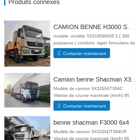
Produits connexes
CAMION BENNE H3000 SHACMAN 4X4 À VENDRE
modèle modèle SX3185MN38 2 ( 300
puissance ) conduire taper formulaire de
conduite 4*4 Lester paramètre de poids
Contacter maintenant
Complet trottoir masse (kg) poids à
vide 55 00 Masse totale de chargement
brute (kg) 25 000 Dimensions
Paramètres de taille Global …
Camion benne Shacman X3000 10 roues
Modèle de camion SX32556T384C
Vitesse de course maximale (km/h) 85
Système d’entraînement 6×4 Dimensions
Contacter maintenant
(L*l*H)(mm) Total 8385*2490*3450 Corps
de vidage 5600*2300*1500 Épaisseur
benne shacman F3000 6x4
(mm) Bas 8, côté 6 Système de levage
hydraulique levage moyen ou…
Modèle de camion SX3255DT384CR
Vitesse de course maximale (km/h) 85