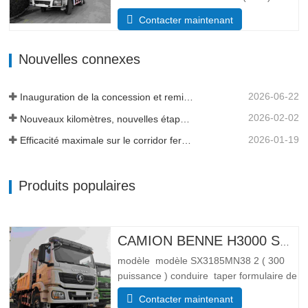
Système d’entraînement 6×4 Dimensions
Contacter maintenant
(L*l*H)(mm) Total 8385*2490*3450 Corps
de vidage 5600*2300*1500 Volume de la
Nouvelles connexes
caisse de chargement 19 mètres cubes,
20 mètres cubes sont disponibles…
2026-06-22
Inauguration de la concession et remise de flotte en Tanzanie
2026-02-02
Nouveaux kilomètres, nouvelles étapes importantes - L'élan se poursuit
2026-01-19
Efficacité maximale sur le corridor ferroviaire transguinéen
Produits populaires
CAMION BENNE H3000 SHACMAN 4X4 À VENDRE
modèle modèle SX3185MN38 2 ( 300
puissance ) conduire taper formulaire de
conduite 4*4 Lester paramètre de poids
Contacter maintenant
Complet trottoir masse (kg) poids à