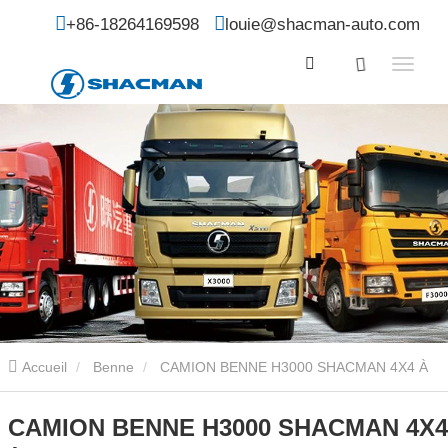
+86-18264169598
louie@shacman-auto.com
Accueil
Benne
CAMION BENNE H3000 SHACMAN 4X4 À
VENDRE
CAMION BENNE H3000 SHACMAN 4X4