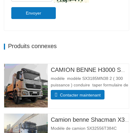
Envoyer
Produits connexes
CAMION BENNE H3000 SHACMAN 4X4 À VENDRE
modèle modèle SX3185MN38 2 ( 300
puissance ) conduire taper formulaire de
conduite 4*4 Lester paramètre de poids
Contacter maintenant
Complet trottoir masse (kg) poids à
vide 55 00 Masse totale de chargement
brute (kg) 25 000 Dimensions
Paramètres de taille Global …
Camion benne Shacman X3000 10 roues
Modèle de camion SX32556T384C