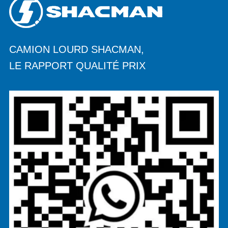
CAMION LOURD SHACMAN,
LE RAPPORT QUALITÉ PRIX