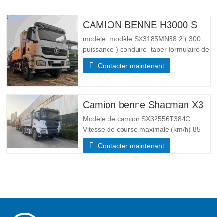
CAMION BENNE H3000 SHACMAN 4X4 À VENDRE
modèle modèle SX3185MN38 2 ( 300
puissance ) conduire taper formulaire de
conduite 4*4 Lester paramètre de poids
Contacter maintenant
Complet trottoir masse (kg) poids à
vide 55 00 Masse totale de chargement
brute (kg) 25 000 Dimensions
Paramètres de taille Global
Camion benne Shacman X3000 10 roues
Modèle de camion SX32556T384C
Vitesse de course maximale (km/h) 85
Système d’entraînement 6×4 Dimensions
Contacter maintenant
(L*l*H)(mm) Total 8385*2490*3450 Corps
de vidage 5600*2300*1500 Épaisseur
(mm) Bas 8, côté 6 Système de levage
hydraulique levage moyen ou