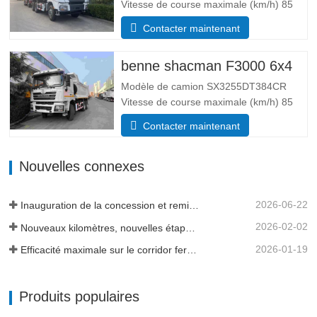
Vitesse de course maximale (km/h) 85
Système d’entraînement 6×4 Dimensions
Contacter maintenant
(L*l*H)(mm) Total 8385*2490*3450 Corps
de vidage 5600*2300*1500 Épaisseur
benne shacman F3000 6x4
(mm) Bas 8, côté 6 Système de levage
hydraulique levage moyen ou…
Modèle de camion SX3255DT384CR
Vitesse de course maximale (km/h) 85
Système d’entraînement 6×4 Dimensions
Contacter maintenant
(L*l*H)(mm) Total 8385*2490*3450 Corps
de vidage 5600*2300*1500 Volume de la
Nouvelles connexes
caisse de chargement 19 mètres cubes,
20 mètres cubes sont disponibles…
2026-06-22
Inauguration de la concession et remise de flotte en Tanzanie
2026-02-02
Nouveaux kilomètres, nouvelles étapes importantes - L'élan se poursuit
2026-01-19
Efficacité maximale sur le corridor ferroviaire transguinéen
Produits populaires