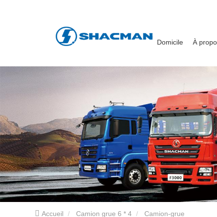
Domicile
À prop
Accueil
Camion grue 6 * 4
Camion-grue