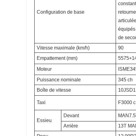
constant
Configuration de base
retourne
articulé
équipés 
de seco
Vitesse maximale (km/h)
90
Empattement (mm)
5575+1
Moteur
ISME345
Puissance nominale
345 ch
Boîte de vitesse
10JSD1
Taxi
F3000 ca
Devant
MAN7.5
Essieu
Arrière
13T MAN