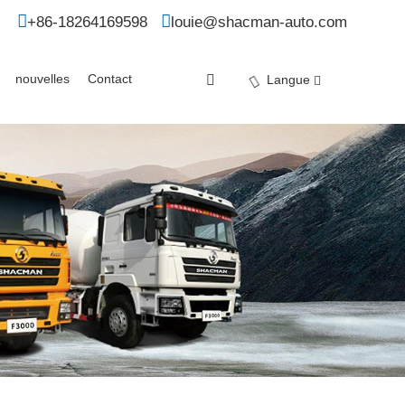
+86-18264169598
louie@shacman-auto.com
nouvelles
Contact
Langue