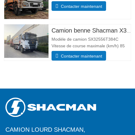
conduite 4*4 Lester paramètre de poids
Contacter maintenant
Complet trottoir masse (kg) poids à
vide 55 00 Masse totale de chargement
brute (kg) 25 000 Dimensions
Paramètres de taille Global
Camion benne Shacman X3000 10 roues
Modèle de camion SX32556T384C
Vitesse de course maximale (km/h) 85
Système d’entraînement 6×4 Dimensions
Contacter maintenant
(L*l*H)(mm) Total 8385*2490*3450 Corps
de vidage 5600*2300*1500 Épaisseur
(mm) Bas 8, côté 6 Système de levage
hydraulique levage moyen ou
CAMION LOURD SHACMAN,