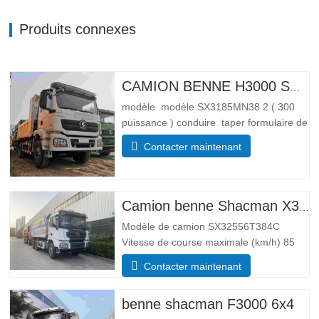
Produits connexes
CAMION BENNE H3000 SHACMAN 4X4 À VENDRE
modèle modèle SX3185MN38 2 ( 300
puissance ) conduire taper formulaire de
conduite 4*4 Lester paramètre de poids
Contacter maintenant
Complet trottoir masse (kg) poids à
vide 55 00 Masse totale de chargement
brute (kg) 25 000 Dimensions
Paramètres de taille Global …
Camion benne Shacman X3000 10 roues
Modèle de camion SX32556T384C
Vitesse de course maximale (km/h) 85
Système d’entraînement 6×4 Dimensions
Contacter maintenant
(L*l*H)(mm) Total 8385*2490*3450 Corps
de vidage 5600*2300*1500 Épaisseur
benne shacman F3000 6x4
(mm) Bas 8, côté 6 Système de levage