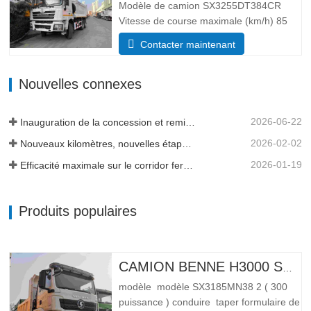
hydraulique levage moyen ou…
Modèle de camion SX3255DT384CR
Vitesse de course maximale (km/h) 85
Système d’entraînement 6×4 Dimensions
Contacter maintenant
(L*l*H)(mm) Total 8385*2490*3450 Corps
de vidage 5600*2300*1500 Volume de la
Nouvelles connexes
caisse de chargement 19 mètres cubes,
20 mètres cubes sont disponibles…
2026-06-22
Inauguration de la concession et remise de flotte en Tanzanie
2026-02-02
Nouveaux kilomètres, nouvelles étapes importantes - L'élan se poursuit
2026-01-19
Efficacité maximale sur le corridor ferroviaire transguinéen
Produits populaires
CAMION BENNE H3000 SHACMAN 4X4 À VENDRE
modèle modèle SX3185MN38 2 ( 300
puissance ) conduire taper formulaire de